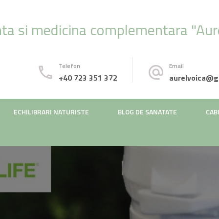
ta si medicina complementara "Aure
Telefon
Email
+40 723 351 372
aurelvoica@g
ECHILIBRARI NATURISTE
BLOG DE SANATATE
CAB