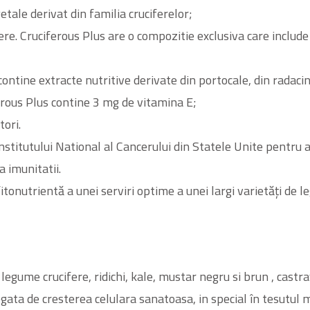
tale derivat din familia cruciferelor;
ere. Cruciferous Plus are o compozitie exclusiva care include 
ontine extracte nutritive derivate din portocale, din radaci
ferous Plus contine 3 mg de vitamina E;
tori.
nstitutului National al Cancerului din Statele Unite pentru a 
a imunitatii.
onutrientă a unei serviri optime a unei largi varietăți de l
n legume crucifere, ridichi, kale, mustar negru si brun , castra
gata de cresterea celulara sanatoasa, in special în tesutul 