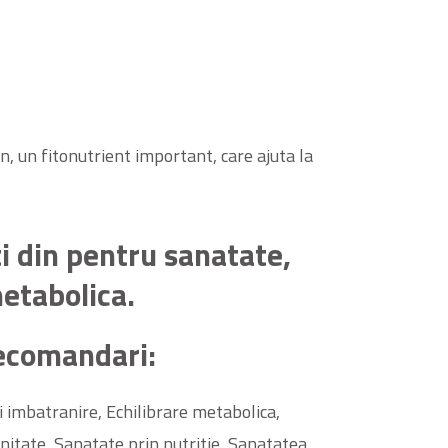
n, un fitonutrient important, care ajuta la
ti din pentru sanatate,
metabolica.
ecomandari:
i imbatranire, Echilibrare metabolica,
nitate, Sanatate prin nutritie, Sanatatea