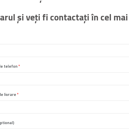
ul şi veți fi contactați în cel mai
e telefon
*
e livrare
*
ptional)